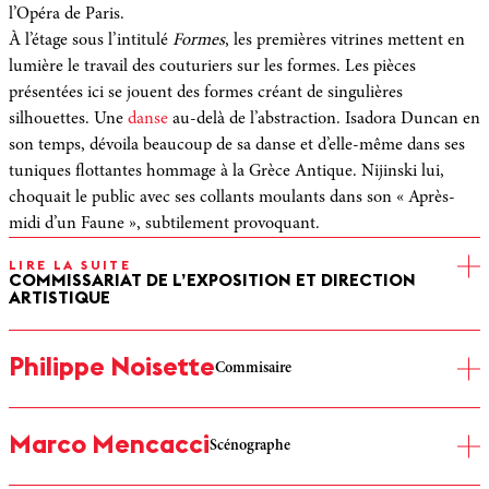
l’Opéra de Paris.
À l’étage sous l’intitulé
Formes
, les premières vitrines mettent en
lumière le travail des couturiers sur les formes. Les pièces
présentées ici se jouent des formes créant de singulières
silhouettes. Une
danse
au-delà de l’abstraction. Isadora Duncan en
son temps, dévoila beaucoup de sa danse et d’elle-même dans ses
tuniques flottantes hommage à la Grèce Antique. Nijinski lui,
choquait le public avec ses collants moulants dans son « Après-
midi d’un Faune », subtilement provoquant.
LIRE LA SUITE
COMMISSARIAT DE L’EXPOSITION ET DIRECTION
ARTISTIQUE
Avec le thème Seconde peau, les salles suivantes dévoilent les
dessous de la danse : justaucorps, collants précieux, trompe
l’oeil, transparence étudiée ; ou quand le costume devient
Philippe Noisette
Commisaire
seconde peau pour sublimer les lignes et les courbes. Les
modèles surprenants de Balmain, Givenchy, On aura tout vu,
Philippe Noisette est journaliste et auteur, spécialiste du
Marco Mencacci
Adeline André ou Christian Lacroix proposent un voyage au
spectacle vivant et plus particulièrement de la danse. Il a écrit
Scénographe
pays du corps.
Couturiers de la danse (Ed Martinière 2003), Le Corps et la