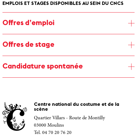
EMPLOIS ET STAGES DISPONIBLES AU SEIN DU CNCS
Offres d’emploi
Chargé(e) de communication & réseaux sociaux CDI
Offres de stage
Candidature spontanée
Pour déposer votre candidature spontanée, nous vous invitons
à nous écrire en envoyant votre CV et lettre de motivation à
l’adresse mail suivante :
recrutement@cncs.fr
Centre national du costume et de la
scène
Quartier Villars - Route de Montilly
03000 Moulins
Tel. 04 70 20 76 20