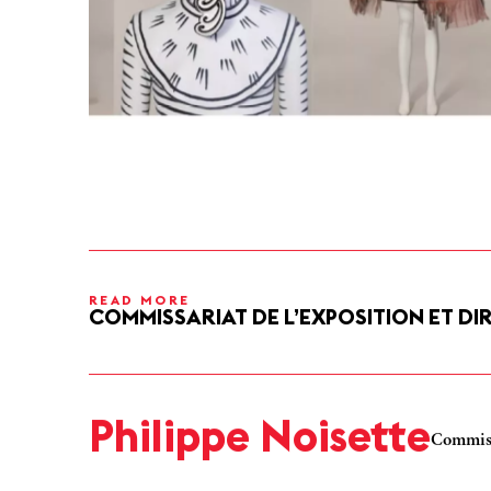
READ MORE
COMMISSARIAT DE L’EXPOSITION ET DI
Avec le thème Seconde peau, les salles suivantes dévoile
justaucorps, collants précieux, trompe l’oeil, transpar
devient seconde peau pour sublimer les lignes et les c
Philippe Noisette
Commis
Balmain, Givenchy, On aura tout vu, Adeline André o
voyage au pays du corps.