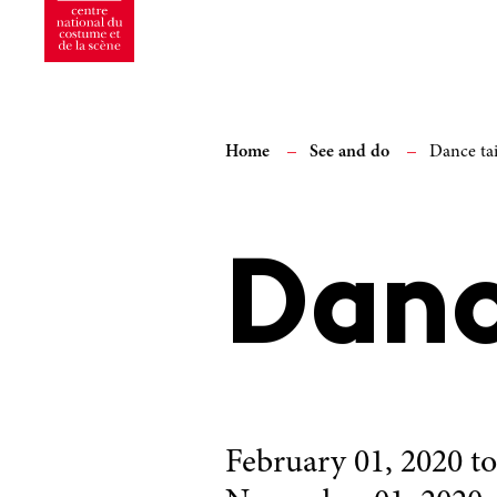
Home
See and do
Dance tai
Danc
February 01, 2020
to