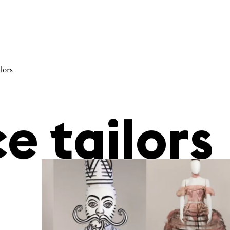
lors
e tailors