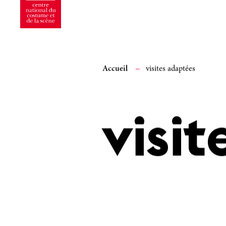
Accueil
visites adaptées
visi