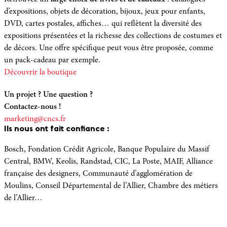
parcours semé d’énigmes qui vous emmènera à la découverte
d’expositions, objets de décoration, bijoux, jeux pour enfants,
des espaces d’exposition
et des collections du CNCS. Composez
DVD, cartes postales, affiches… qui reflètent la diversité des
vos équipes et venez percer le mystérieux secret du Chapelier
expositions présentées et la richesse des collections de costumes et
Fou.
de décors. Une offre spécifique peut vous être proposée, comme
En savoir plus
un pack-cadeau par exemple.
Découvrir la boutique
Un projet ? Une question ?
Contactez-nous !
marketing@cncs.fr
Ils nous ont fait confiance :
Bosch, Fondation Crédit Agricole, Banque Populaire du Massif
Central, BMW, Keolis, Randstad, CIC, La Poste, MAIF, Alliance
française des designers, Communauté d’agglomération de
Moulins, Conseil Départemental de l’Allier, Chambre des métiers
de l’Allier…