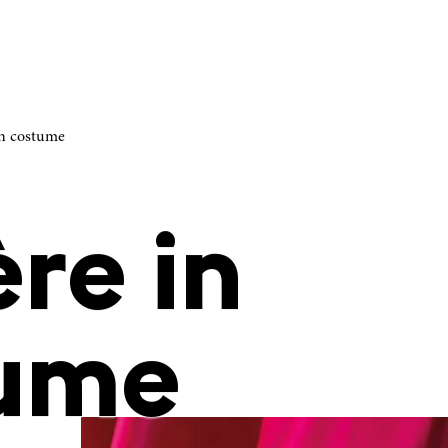
in costume
re in
ume