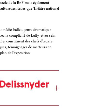
ctacle de la BnF mais
également
t convoqués : Alceste le
lturelles, telles que Théâtre national
, l’indécise Célimène et la naïve
elle.
elon un parcours organisé autour des
a comédie-ballet, genre dramatique
 vertus, satire de la médecine
c la complicité de Lully, et au sein
dition des femmes, jalousie et
ire
, constituent des chefs d’œuvre.
fiques, témoignages de metteurs en
plan de l’exposition
emblématiques d’un metteur en scène –
anchon ou Le Malade
r – Suzanne Lalique, Christian
nt également le reﬂet de tendances
Delissnyder
a mode du temps ou de la
’imaginaire d’un créateur.
x caftan de Louis Seigner en