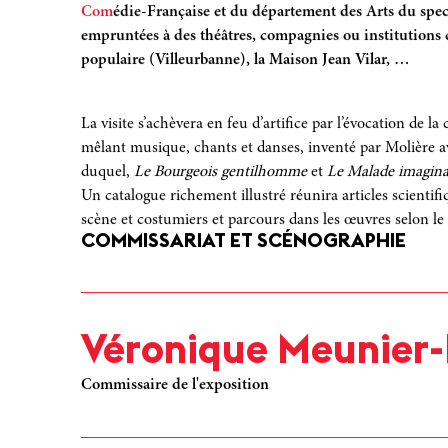
Com
édie-Française et du département des Arts du spe
Tous les grands personnages de l’œuvre de Molière son
empruntées à des théâtres, compagnies ou institutions cu
misanthrope, Harpagon l’avare et Tartuffe le faux dévot
populaire (Villeurbanne), la Maison Jean Vilar, …
Agnès, le vaniteux Monsieur Jourdain et le rusé Sganar
De salle en salle, le public est invité à les retrouver s
La visite s’achèvera en feu d’artiﬁce par l’évocation de l
thématiques qui jalonnent l’œuvre de Molière : vices et
mêlant musique, chants et danses, inventé par Molière ave
et de la religion, raillerie du bourgeois grotesque, con
duquel,
Le Bourgeois gentilhomme
et
Le Malade imagina
inﬁdélité,…
Un catalogue richement illustré réunira articles scienti
scène et costumiers et parcours dans les œuvres selon le 
COMMISSARIAT ET SCÉNOGRAPHIE
Sélectionnés parce qu’ils sont à la fois singuliers et 
le Dom Juan de Louis Jouvet, le Dandin de Roger Pl
imaginaire de Jean-Marie Villégier – ou d’un costumie
Bérard ou encore Patrice Cauchetier – les costumes so
Véronique Meunier-
que ce soit celle de la reconstitution historique, de l
transposition historique ou simplement le produit de l
Commissaire de l'exposition
C’est ainsi que le public pourra découvrir le majestueu