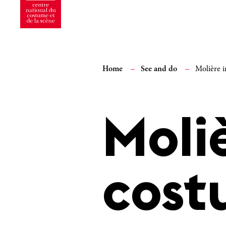
Home
See and do
Molière 
Moliè
cost