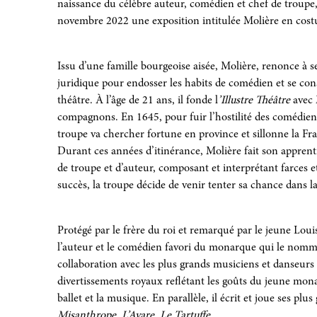
naissance du célèbre auteur, comédien et chef de troupe
novembre 2022 une exposition intitulée Molière en cos
Issu d’une famille bourgeoise aisée, Molière, renonce à se
juridique pour endosser les habits de comédien et se cons
théâtre. À l’âge de 21 ans, il fonde l
’Illustre Théâtre
avec 
compagnons. En 1645, pour fuir l’hostilité des comédiens
troupe va chercher fortune en province et sillonne la Fr
Durant ces années d’itinérance, Molière fait son appren
de troupe et d’auteur, composant et interprétant farces 
succès, la troupe décide de venir tenter sa chance dans la 
Protégé par le frère du roi et remarqué par le jeune Lou
l’auteur et le comédien favori du monarque qui le nomm
collaboration avec les plus grands musiciens et danseur
divertissements royaux reﬂétant les goûts du jeune mon
ballet et la musique. En parallèle, il écrit et joue ses plu
Misanthrope, L’Avare, Le Tartuffe.