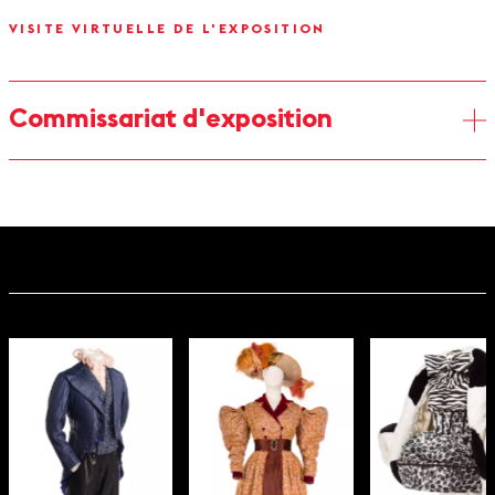
VISITE VIRTUELLE DE L'EXPOSITION
Commissariat d'exposition
Catherine Join-Diéterle, co-commissaire
Catherine Join-Diéterle est docteur en histoire de l’art,
conservateur général du patrimoine, ancien directeur du Palais
Galliera, musée de la mode de la Ville de Paris. En 2007, elle a
créé à l’Ecole du Louvre la chaire de la mode et du costume. Elle
assuré le commissariat de diverses expositions
Givenchy,
Marlene Dietrich
,
Sous l’Empire des crinolines
,
Balenciaga,
magicien de la dentelle à Paris,
ainsi que
L’Envers du décor
.
Sylvie Richoux, co-commissaire
Historienne du costume et de la mode, Sylvie Richoux est
titulaire d’un DEA de l’Université de Paris-Sorbonne. Elle fut