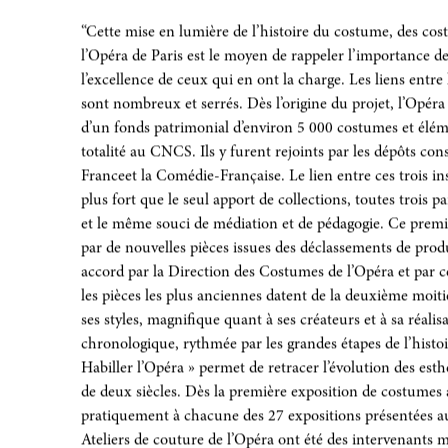
Le mot des commissaires :
“Cette mise en lumière de l’histoire du costume, des cost
l’Opéra de Paris est le moyen de rappeler l’importance de
l’excellence de ceux qui en ont la charge. Les liens entr
sont nombreux et serrés. Dès l’origine du projet, l’Opéra s
d’un fonds patrimonial d’environ 5 000 costumes et élé
totalité au CNCS. Ils y furent rejoints par les dépôts con
Franceet la Comédie-Française. Le lien entre ces trois i
plus fort que le seul apport de collections, toutes trois 
et le même souci de médiation et de pédagogie. Ce premi
par de nouvelles pièces issues des déclassements de pr
accord par la Direction des Costumes de l’Opéra et par c
les pièces les plus anciennes datent de la deuxième moitié
ses styles, magnifique quant à ses créateurs et à sa réali
chronologique, rythmée par les grandes étapes de l’histoire
Habiller l’Opéra » permet de retracer l’évolution des est
de deux siècles. Dès la première exposition de costumes 