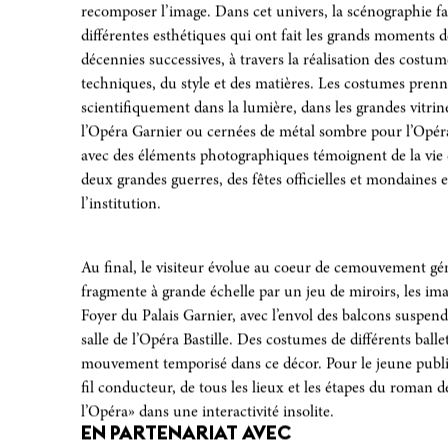
plient, se reflètent dans des lamelles de miroir proposant 
recomposer l’image. Dans cet univers, la scénographie fa
différentes esthétiques qui ont fait les grands moments d
décennies successives, à travers la réalisation des costume
techniques, du style et des matières. Les costumes pren
scientifiquement dans la lumière, dans les grandes vitri
l’Opéra Garnier ou cernées de métal sombre pour l’Opér
avec des éléments photographiques témoignent de la vie de
deux grandes guerres, des fêtes officielles et mondaines et
l’institution.
Au final, le visiteur évolue au coeur de cemouvement gén
fragmente à grande échelle par un jeu de miroirs, les imag
Foyer du Palais Garnier, avec l’envol des balcons suspend
salle de l’Opéra Bastille. Des costumes de différents ball
mouvement temporisé dans ce décor. Pour le jeune publ
fil conducteur, de tous les lieux et les étapes du roman
l’Opéra» dans une interactivité insolite.