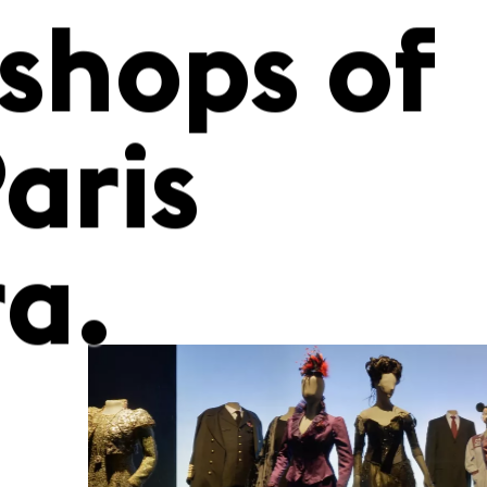
umes an
shops of
aris
a.