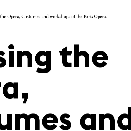
 the Opera, Costumes and workshops of the Paris Opera.
sing the
a,