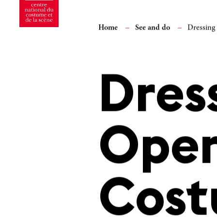
Home
See and do
Dressing
Dres
Oper