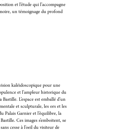
au CNCS depuis sonouverture, les
ajeurs dont les savoir-faire ont été
xposition et l’étude qui l’accompagne
émoire, un témoignage du profond
 vision kaléidoscopique pour une
’opulence et l’ampleur historique du
a Bastille. L’espace est emballé d’un
entale et sculpturale, les ors et les
u Palais Garnier et l’équilibre, la
Bastille. Ces images s’emboitent, se