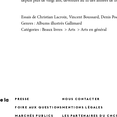
depuis plus de vingt ans, devenues au fil des années de fi
Essais de Christian Lacroix, Vincent Boussard, Denis Pod
Genres
: Albums illustrés Gallimard
Catégories :
Beaux livres > Arts > Arts en général
e la
PRESSE
NOUS CONTACTER
FOIRE AUX QUESTIONS
MENTIONS LÉGALES
MARCHÉS PUBLICS
LES PARTENAIRES DU CNC