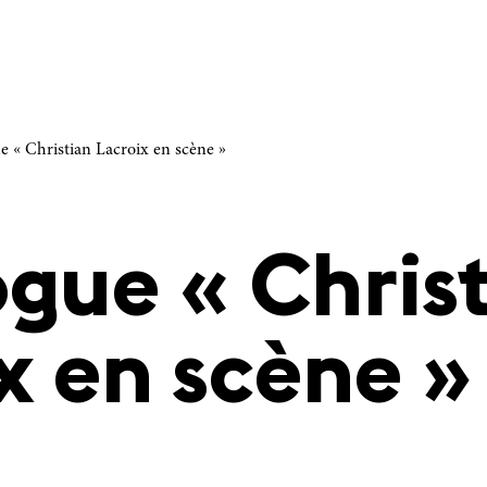
e « Christian Lacroix en scène »
gue « Chris
x en scène »