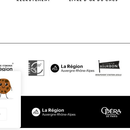
RECRUTEMENT
LIVRE D’OR DU CNCS
X
r