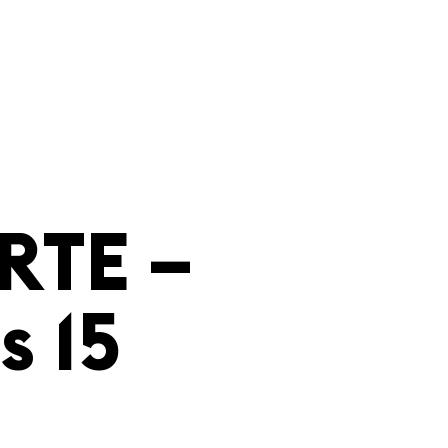
RTE –
s 15