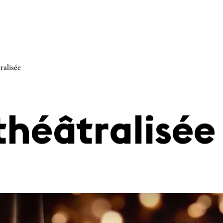
ralisée
 théâtralisée