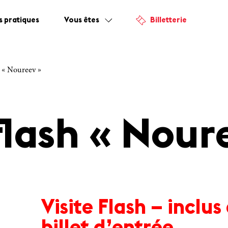
s pratiques
Vous êtes
Billetterie
h « Noureev »
 flash « Nour
Visite Flash – inclus