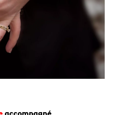
ée
accompagné