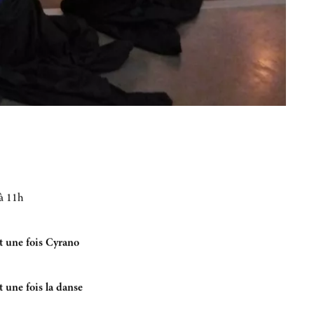
 à 11h
it une fois Cyrano
ait une fois la danse