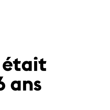
 était
6 ans