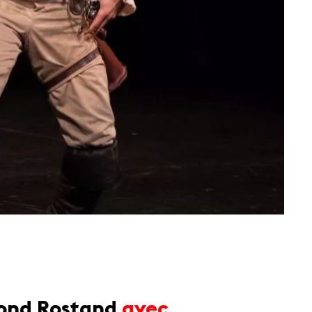
ond Rostand
avec