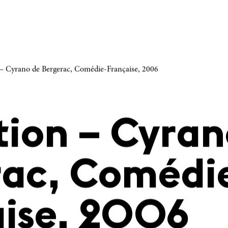
 – Cyrano de Bergerac, Comédie-Française, 2006
tion – Cyran
rac, Comédi
aise, 2006