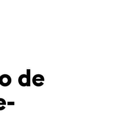
o de
e-