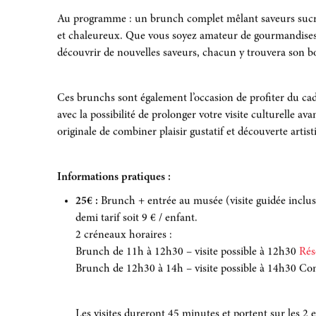
Au programme : un brunch complet mêlant saveurs sucrée
et chaleureux. Que vous soyez amateur de gourmandises 
découvrir de nouvelles saveurs, chacun y trouvera son 
Ces brunchs sont également l’occasion de profiter du c
avec la possibilité de prolonger votre visite culturelle av
originale de combiner plaisir gustatif et découverte artis
Informations pratiques :
25€ :
Brunch + entrée au musée (visite guidée inclu
demi tarif soit 9 € / enfant.
2 créneaux horaires :
Brunch de 11h à 12h30 – visite possible à 12h30
Rés
Brunch de 12h30 à 14h – visite possible à 14h30 C
Les visites dureront 45 minutes et portent sur les 2 