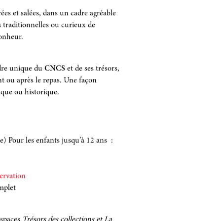
s et salées, dans un cadre agréable
traditionnelles ou curieux de
bonheur.
adre unique du
CNCS
et de ses trésors,
ant ou après le repas. Une façon
tique ou historique.
se)
Pour les enfants jusqu’à 12 ans :
ervation
omplet
espaces
Trésors des collections et La