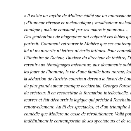
« Il existe un mythe de Molière édifié sur un monceau de
; d’humeur rêveuse et mélancolique ; versificateur maladro
comique ; malade consumé par ses mauvais poumons…
Des générations de biographes ont colporté ces fables q
portrait. Comment retrouver le Molière que ses contempo
lui ni manuscrits ni lettres ni écrits intimes. Pour connaî
l’itinéraire de l’acteur, l’audace du directeur de théâtre, l’
revenir aux témoignages méconnus, aux documents oubliés 
les jours de l’homme, la vie d’une famille hors norme, les
la séduction de l’artiste-courtisan devenu le favori de Lou
du plus grand auteur comique occidental. Georges Forestie
du créateur. Il en reconstitue la formation intellectuelle, 
œuvres et fait découvrir la logique qui préside à l’encha
renouvellement. Au fil des spectacles, et d’un triomphe à 
comédie que Molière ne cesse de révolutionner. Voilà pou
indéfiniment le contemporain de ses spectateurs et de ses