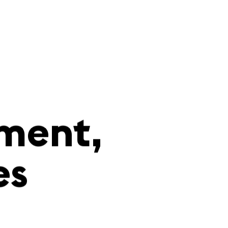
ment,
es