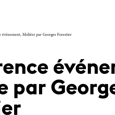
 événement, Molière par Georges Forestier
rence événe
e par Georg
ier