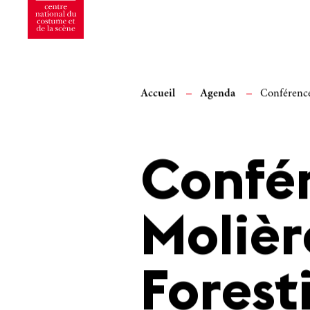
Accueil
Agenda
Conférence
Confé
Molièr
Forest