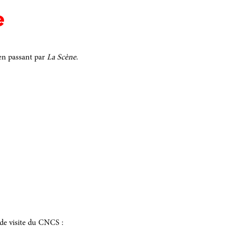
te
n passant par
La Scène
.
s de visite du CNCS :