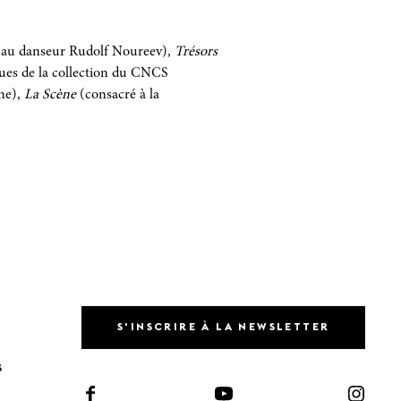
 au danseur Rudolf Noureev),
Trésors
ues de la collection du CNCS
ène),
La Scène
(consacré à la
S'INSCRIRE À LA NEWSLETTER
S