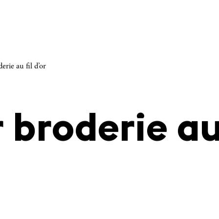
erie au fil d’or
 broderie au 