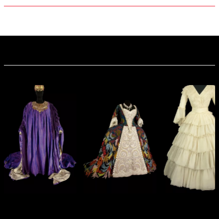
Maurizio Galante
Après avoir étudié l’architecture, Maurizio Galante suit la
formation de l’Académie de la Mode et du Costume de Rome
dont il est diplômé en 1984.
Sa première collection de prêt-à-porter, « Maurizio Galante X
circolare », voit le jour à Milan en 1987 ; à partir de 1992, il
présentera ses collections en France, pays qui salue son talent en
l’invitant à participer aux défilés de couture parisiens. Installé à
Paris en 1996, il fonde la marque « Maurizio Galante » l’année
suivante. En parallèle, Maurizio Galante participe à de
nombreuses expositions, parmi lesquelles « Black in Fashion »
au Victoria and Albert Museum de Londres (1999), « Vision of
the Body » au Musée d’Art Moderne de Kyoto (1999), «
Modamorphoses » au magasin Le Printemps à Paris (2003).
En 2006, il présente au Centre des Arts d’Enghien-les-Bains une
exposition intitulée « Âme de Diva », avec une quinzaine de
robes portées par les plus grandes actrices italiennes, dont