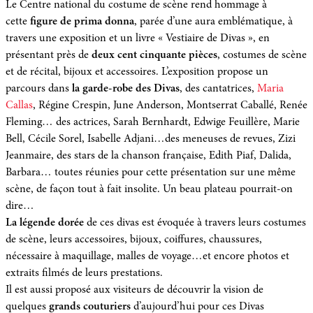
Le Centre national du costume de scène rend hommage à
cette
figure de prima donna
, parée d’une aura emblématique, à
travers une exposition et un livre « Vestiaire de Divas », en
présentant près de
deux cent cinquante pièces
, costumes de scène
et de récital, bijoux et accessoires. L’exposition propose un
parcours dans
la garde-robe des Divas
, des cantatrices,
Maria
Callas
, Régine Crespin, June Anderson, Montserrat Caballé, Renée
Fleming… des actrices, Sarah Bernhardt, Edwige Feuillère, Marie
Bell, Cécile Sorel, Isabelle Adjani…des meneuses de revues, Zizi
Jeanmaire, des stars de la chanson française, Edith Piaf, Dalida,
Barbara… toutes réunies pour cette présentation sur une même
scène, de façon tout à fait insolite. Un beau plateau pourrait-on
dire…
La légende dorée
de ces divas est évoquée à travers leurs costumes
de scène, leurs accessoires, bijoux, coiffures, chaussures,
nécessaire à maquillage, malles de voyage…et encore photos et
extraits filmés de leurs prestations.
Il est aussi proposé aux visiteurs de découvrir la vision de
quelques
grands couturiers
d’aujourd’hui pour ces Divas