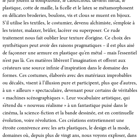
le jute jouent la somptuosité, le caoutchouc devient métal, le
plastique, cotte de maille, la ficelle et le latex se métamorphosent
en délicates broderies, boulons, vis et clous se muent en bijoux.
S’il utilise les textiles, le costumier, devenu alchimiste, s’emploie à
les teinter, malaxer, brûler, lacérer ou superposer. Ce rude
traitement nous fait oublier leur texture d’origine. Ce choix des
synthétiques peut avoir des raisons pragmatiques – il est plus aisé
de façonner une armure en plastique qu’en métal – mais l’essentiel
n’est pas là. Ces matières libèrent l’imagination et offrent aux
créateurs une source infinie d’inspiration dans le domaine des
formes. Ces costumes, élaborés avec des matériaux improbables
ou décalés, visent à l’illusion pure et participent, plus que d’autres,
à un « ailleurs » spectaculaire, devenant pour certains de véritables
« machines scénographiques ». Leur vocabulaire artistique, qui
s’étend du « nouveau réalisme » à un fantastique puisé dans le
cinéma, la science-fiction et la bande dessinée, est en continuelle
évolution, voire révolution. Ces créations entretiennent une
étroite connivence avec les arts plastiques, le design et la mode,
domaines où, depuis plus de vingt ans, nous voyons exploser, dans