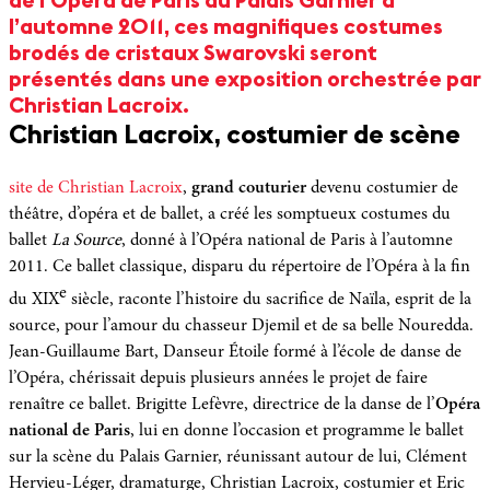
de l’Opéra de Paris au Palais Garnier à
l’automne 2011, ces magnifiques costumes
brodés de cristaux Swarovski seront
présentés dans une exposition orchestrée par
Christian Lacroix.
Christian Lacroix, costumier de scène
site de Christian Lacroix
,
grand couturier
devenu costumier de
théâtre, d’opéra et de ballet, a créé les somptueux costumes du
ballet
La Source
, donné à l’Opéra national de Paris à l’automne
2011. Ce ballet classique, disparu du répertoire de l’Opéra à la fin
e
du XIX
siècle, raconte l’histoire du sacrifice de Naïla, esprit de la
source, pour l’amour du chasseur Djemil et de sa belle Nouredda.
Jean-Guillaume Bart, Danseur Étoile formé à l’école de danse de
l’Opéra, chérissait depuis plusieurs années le projet de faire
renaître ce ballet. Brigitte Lefèvre, directrice de la danse de l’
Opéra
national de Paris
, lui en donne l’occasion et programme le ballet
sur la scène du Palais Garnier, réunissant autour de lui, Clément
Hervieu-Léger, dramaturge, Christian Lacroix, costumier et Eric