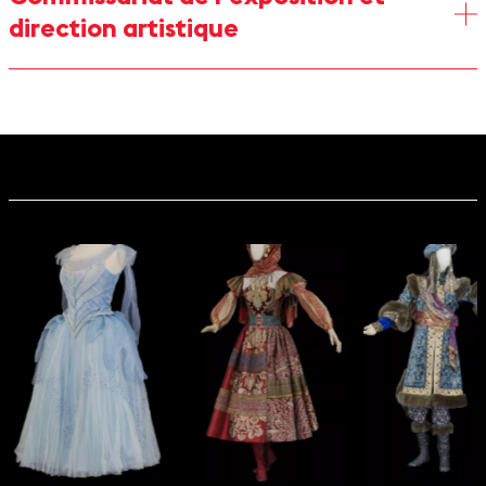
direction artistique
Christian Lacroix
Direction artistique
Il vit et travaille à Paris et à Arles, sa ville natale. Après des
études de lettres classiques et d’histoire de l’art, il ne s’imagine
ni peintre, ni professeur, ni conservateur de musée et se dirige
vers la mode et le costume, chez Hermès, puis Guy Paulin, à
Paris, en Italie et au Japon. Il prend la direction artistique de la
maison Jean Patou de 1982 à 1987, avant que Bernard Arnault
ne fonde la maison Christian Lacroix. Parallèlement, il signe dès
les années 1980 les maquettes de nombreuses productions de
théâtre, opéra ou ballet en France (Opéra, Comédie-Française,
Opéra Comique, Festival d’Aix, Marseille) et à l’étranger
(la Monnaie de Bruxelles, Met de New York, Opéras de Vienne
et Berlin). À l’Opéra de Paris, il signe : Cendrillon (P. Maxwell