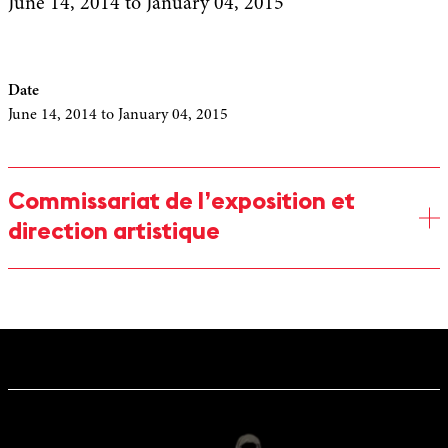
June 14, 2014
to January 04, 2015
Date
June 14, 2014
to January 04, 2015
Commissariat de l’exposition et
direction artistique
Catherine Treilhou-Balaudé
Ancienne élève de l’École Normale Supérieure, agrégée de
Lettres modernes, professeure d’histoire et esthétique du théâtre
à l’université Sorbonne Nouvelle Paris 3, Catherine Treilhou
Balaudé est spécialiste de la réception de Shakespeare en France,
au théâtre et dans les autres arts, depuis le Romantisme. Ses